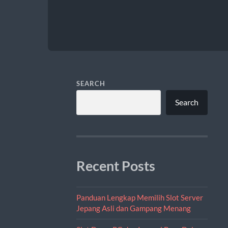
SEARCH
Search
Recent Posts
Panduan Lengkap Memilih Slot Server
Jepang Asli dan Gampang Menang