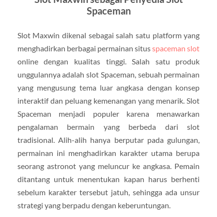
Spaceman
Slot Maxwin dikenal sebagai salah satu platform yang
menghadirkan berbagai permainan situs
spaceman slot
online dengan kualitas tinggi. Salah satu produk
unggulannya adalah slot Spaceman, sebuah permainan
yang mengusung tema luar angkasa dengan konsep
interaktif dan peluang kemenangan yang menarik. Slot
Spaceman menjadi populer karena menawarkan
pengalaman bermain yang berbeda dari slot
tradisional. Alih-alih hanya berputar pada gulungan,
permainan ini menghadirkan karakter utama berupa
seorang astronot yang meluncur ke angkasa. Pemain
ditantang untuk menentukan kapan harus berhenti
sebelum karakter tersebut jatuh, sehingga ada unsur
strategi yang berpadu dengan keberuntungan.