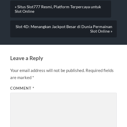
« Situs Slot777 Resmi, Platform Terpercaya untuk
Slot Online
Slot 4D: Menangkan Jackpot Besar di Dunia Permainan
Slot Online »
Leave a Reply
Your email address will not be published.
Required fields
are marked
*
COMMENT
*