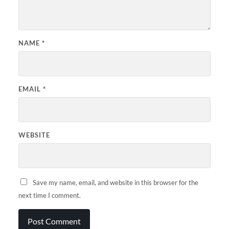
NAME
*
EMAIL
*
WEBSITE
Save my name, email, and website in this browser for the
next time I comment.