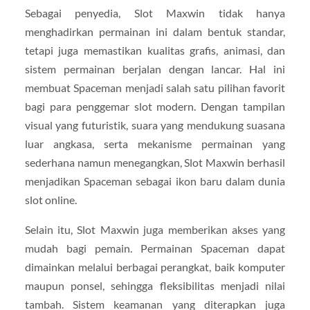
Sebagai penyedia, Slot Maxwin tidak hanya
menghadirkan permainan ini dalam bentuk standar,
tetapi juga memastikan kualitas grafis, animasi, dan
sistem permainan berjalan dengan lancar. Hal ini
membuat Spaceman menjadi salah satu pilihan favorit
bagi para penggemar slot modern. Dengan tampilan
visual yang futuristik, suara yang mendukung suasana
luar angkasa, serta mekanisme permainan yang
sederhana namun menegangkan, Slot Maxwin berhasil
menjadikan Spaceman sebagai ikon baru dalam dunia
slot online.
Selain itu, Slot Maxwin juga memberikan akses yang
mudah bagi pemain. Permainan Spaceman dapat
dimainkan melalui berbagai perangkat, baik komputer
maupun ponsel, sehingga fleksibilitas menjadi nilai
tambah. Sistem keamanan yang diterapkan juga