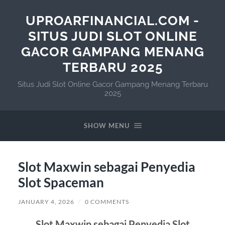
UPROARFINANCIAL.COM -
SITUS JUDI SLOT ONLINE
GACOR GAMPANG MENANG
TERBARU 2025
Situs Judi Slot Online Gacor Gampang Menang Terbaru
2025
SHOW MENU
Slot Maxwin sebagai Penyedia
Slot Spaceman
JANUARY 4, 2026
/
0 COMMENTS
Slot Maxwin sebagai Penyedia Slot