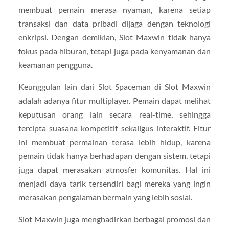
membuat pemain merasa nyaman, karena setiap
transaksi dan data pribadi dijaga dengan teknologi
enkripsi. Dengan demikian, Slot Maxwin tidak hanya
fokus pada hiburan, tetapi juga pada kenyamanan dan
keamanan pengguna.
Keunggulan lain dari Slot Spaceman di Slot Maxwin
adalah adanya fitur multiplayer. Pemain dapat melihat
keputusan orang lain secara real-time, sehingga
tercipta suasana kompetitif sekaligus interaktif. Fitur
ini membuat permainan terasa lebih hidup, karena
pemain tidak hanya berhadapan dengan sistem, tetapi
juga dapat merasakan atmosfer komunitas. Hal ini
menjadi daya tarik tersendiri bagi mereka yang ingin
merasakan pengalaman bermain yang lebih sosial.
Slot Maxwin juga menghadirkan berbagai promosi dan