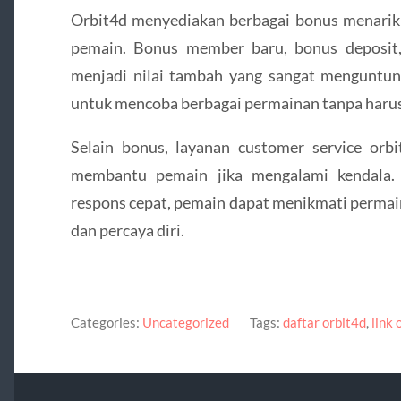
Orbit4d menyediakan berbagai bonus menarik
pemain. Bonus member baru, bonus deposit,
menjadi nilai tambah yang sangat menguntun
untuk mencoba berbagai permainan tanpa haru
Selain bonus, layanan customer service orb
membantu pemain jika mengalami kendala.
respons cepat, pemain dapat menikmati permai
dan percaya diri.
Categories:
Uncategorized
Tags:
daftar orbit4d
,
link 