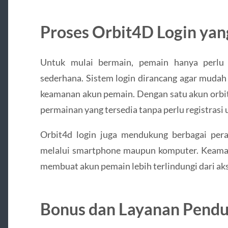
Proses Orbit4D Login ya
Untuk mulai bermain, pemain hanya perlu 
sederhana. Sistem login dirancang agar muda
keamanan akun pemain. Dengan satu akun orbi
permainan yang tersedia tanpa perlu registrasi 
Orbit4d login juga mendukung berbagai per
melalui smartphone maupun komputer. Keamana
membuat akun pemain lebih terlindungi dari aks
Bonus dan Layanan Pendu