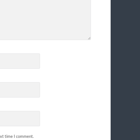
ext time I comment.