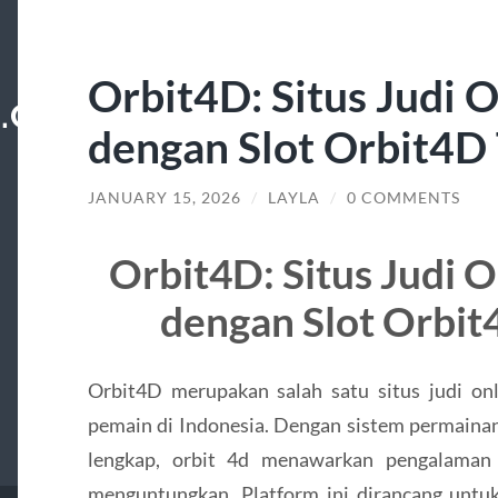
Orbit4D: Situs Judi 
L.COM
dengan Slot Orbit4D
JANUARY 15, 2026
/
LAYLA
/
0 COMMENTS
Orbit4D: Situs Judi 
dengan Slot Orbit
Orbit4D merupakan salah satu situs judi onl
pemain di Indonesia. Dengan sistem permaina
lengkap, orbit 4d menawarkan pengalaman
menguntungkan. Platform ini dirancang unt