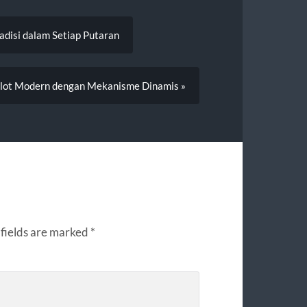
disi dalam Setiap Putaran
Slot Modern dengan Mekanisme Dinamis »
fields are marked
*