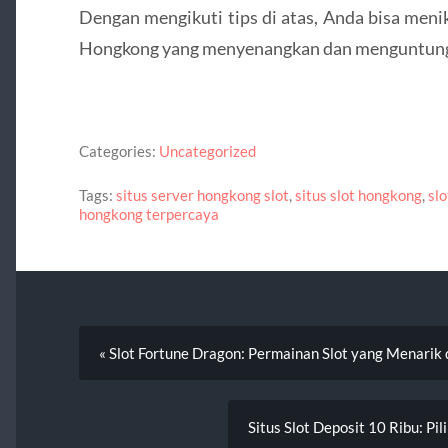
Dengan mengikuti tips di atas, Anda bisa men
Hongkong yang menyenangkan dan menguntun
Categories:
Uncategorized
Tags:
situs server hongkong slot
,
situs slot hongkong
,
sl
hongkong terpercaya
« Slot Fortune Dragon: Permainan Slot yang Menari
Situs Slot Deposit 10 Ribu: Pi