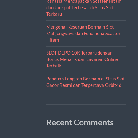
Rahasia Mendapatkan Scatter Hitam
dan Jackpot Terbesar di Situs Slot
Terbaru
Mengenal Keseruan Bermain Slot
Mahjongways dan Fenomena Scatter
Hitam
SLOT DEPO 10K Terbaru dengan
Bonus Menarik dan Layanan Online
Terbaik
Panduan Lengkap Bermain di Situs Slot
Gacor Resmi dan Terpercaya Orbit4d
Recent Comments