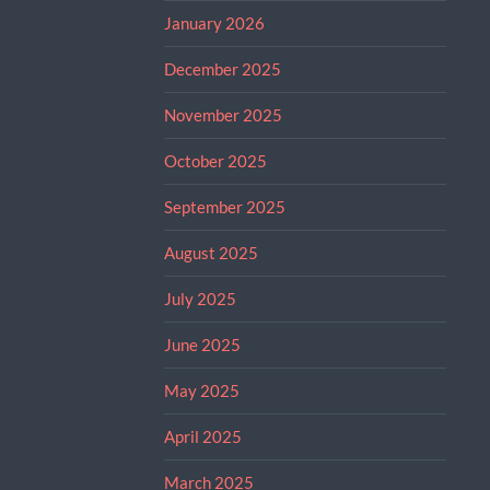
January 2026
December 2025
November 2025
October 2025
September 2025
August 2025
July 2025
June 2025
May 2025
April 2025
March 2025