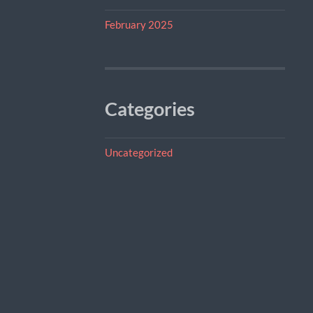
February 2025
Categories
Uncategorized