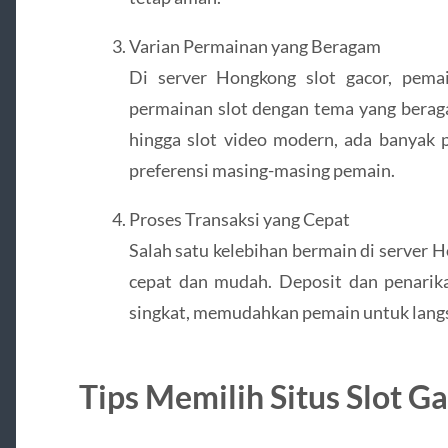
Varian Permainan yang Beragam
Di server Hongkong slot gacor, pema
permainan slot dengan tema yang beragam
hingga slot video modern, ada banyak p
preferensi masing-masing pemain.
Proses Transaksi yang Cepat
Salah satu kelebihan bermain di server 
cepat dan mudah. Deposit dan penarik
singkat, memudahkan pemain untuk lan
Tips Memilih Situs Slot 