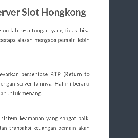
erver Slot Hongkong
ejumlah keuntungan yang tidak bisa
beberapa alasan mengapa pemain lebih
awarkan persentase RTP (Return to
engan server lainnya. Hal ini berarti
sar untuk menang.
 sistem keamanan yang sangat baik.
 dan transaksi keuangan pemain akan