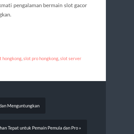
ikmati pengalaman bermain slot gacor
gkan.
ot hongkong
,
slot pro hongkong
,
slot server
k dan Menguntungkan
lihan Tepat untuk Pemain Pemula dan Pro »