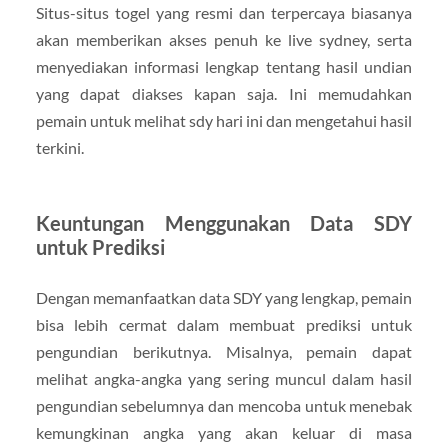
Situs-situs togel yang resmi dan terpercaya biasanya
akan memberikan akses penuh ke live sydney, serta
menyediakan informasi lengkap tentang hasil undian
yang dapat diakses kapan saja. Ini memudahkan
pemain untuk melihat sdy hari ini dan mengetahui hasil
terkini.
Keuntungan Menggunakan Data SDY
untuk Prediksi
Dengan memanfaatkan data SDY yang lengkap, pemain
bisa lebih cermat dalam membuat prediksi untuk
pengundian berikutnya. Misalnya, pemain dapat
melihat angka-angka yang sering muncul dalam hasil
pengundian sebelumnya dan mencoba untuk menebak
kemungkinan angka yang akan keluar di masa