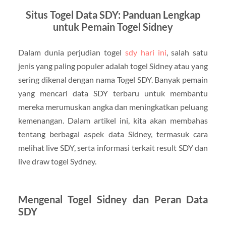
Situs Togel Data SDY: Panduan Lengkap
untuk Pemain Togel Sidney
Dalam dunia perjudian togel
sdy hari ini
, salah satu
jenis yang paling populer adalah togel Sidney atau yang
sering dikenal dengan nama Togel SDY. Banyak pemain
yang mencari data SDY terbaru untuk membantu
mereka merumuskan angka dan meningkatkan peluang
kemenangan. Dalam artikel ini, kita akan membahas
tentang berbagai aspek data Sidney, termasuk cara
melihat live SDY, serta informasi terkait result SDY dan
live draw togel Sydney.
Mengenal Togel Sidney dan Peran Data
SDY