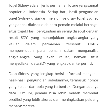
Togel Sidney adalah jenis permainan lotere yang sangat
populer di Indonesia. Setiap hari, hasil pengundian
togel Sydney disiarkan melalui live draw togel Sydney
yang dapat diakses oleh para pemain melalui berbagai
situs togel. Hasil pengundian ini sering disebut dengan
result SDY, yang menunjukkan angka-angka yang
keluar dalam permainan tersebut. Untuk
mempermudah para pemain dalam menganalisa
angka-angka yang akan keluar, banyak situs
menyediakan data SDY yang lengkap dan terperinci.
Data Sidney yang lengkap berisi informasi mengenai
hasil-hasil pengundian sebelumnya, termasuk nomor
yang keluar dan pola yang terbentuk. Dengan adanya
data SDY ini, pemain bisa lebih mudah membuat
prediksi yang lebih akurat dan meningkatkan peluang
menang mereka.