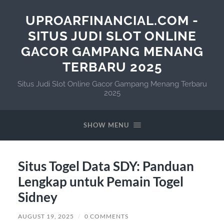
UPROARFINANCIAL.COM -
SITUS JUDI SLOT ONLINE
GACOR GAMPANG MENANG
TERBARU 2025
Situs Judi Slot Online Gacor Gampang Menang Terbaru
2025
SHOW MENU
Situs Togel Data SDY: Panduan
Lengkap untuk Pemain Togel
Sidney
AUGUST 19, 2025
/
0 COMMENTS