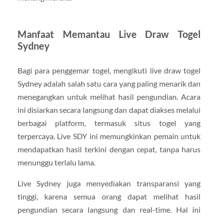
Manfaat Memantau Live Draw Togel
Sydney
Bagi para penggemar togel, mengikuti live draw togel
Sydney adalah salah satu cara yang paling menarik dan
menegangkan untuk melihat hasil pengundian. Acara
ini disiarkan secara langsung dan dapat diakses melalui
berbagai platform, termasuk situs togel yang
terpercaya. Live SDY ini memungkinkan pemain untuk
mendapatkan hasil terkini dengan cepat, tanpa harus
menunggu terlalu lama.
Live Sydney juga menyediakan transparansi yang
tinggi, karena semua orang dapat melihat hasil
pengundian secara langsung dan real-time. Hal ini