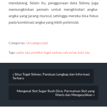
mendatang. Selain itu, penggunaan data Sidney juga
memungkinkan pemain untuk menghindari angka-
angka yang jarang muncul, sehingga mereka bisa fokus
pada kombinasi angka yang lebih potensial.
Categories:
Uncategorized
Tags:
paito sdy
,
prediksi togel sydney
,
sdy prize
,
toto sdy
« Situs Togel Sidney: Panduan Lengkap dan Informasi
Terbaru
Mengenal Slot Sugar Rush Dice: Permainan Slot yang
Manis dan Mengasyikkan »