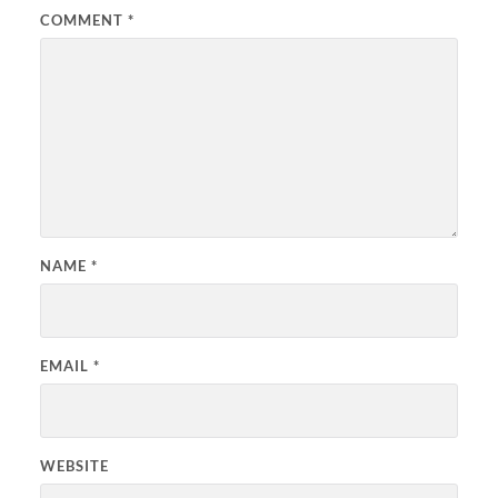
COMMENT
*
NAME
*
EMAIL
*
WEBSITE