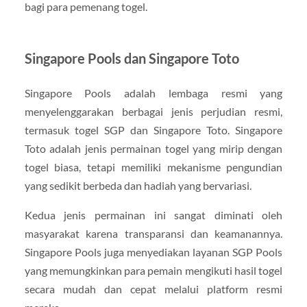
bagi para pemenang togel.
Singapore Pools dan Singapore Toto
Singapore Pools adalah lembaga resmi yang
menyelenggarakan berbagai jenis perjudian resmi,
termasuk togel SGP dan Singapore Toto. Singapore
Toto adalah jenis permainan togel yang mirip dengan
togel biasa, tetapi memiliki mekanisme pengundian
yang sedikit berbeda dan hadiah yang bervariasi.
Kedua jenis permainan ini sangat diminati oleh
masyarakat karena transparansi dan keamanannya.
Singapore Pools juga menyediakan layanan SGP Pools
yang memungkinkan para pemain mengikuti hasil togel
secara mudah dan cepat melalui platform resmi