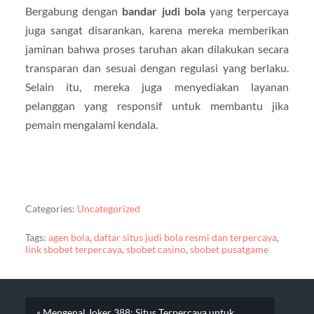
Bergabung dengan
bandar judi bola
yang terpercaya
juga sangat disarankan, karena mereka memberikan
jaminan bahwa proses taruhan akan dilakukan secara
transparan dan sesuai dengan regulasi yang berlaku.
Selain itu, mereka juga menyediakan layanan
pelanggan yang responsif untuk membantu jika
pemain mengalami kendala.
Categories:
Uncategorized
Tags:
agen bola
,
daftar situs judi bola resmi dan terpercaya
,
link sbobet terpercaya
,
sbobet casino
,
sbobet pusatgame
« Mengenal Joker 388: Situs Terpercaya untuk