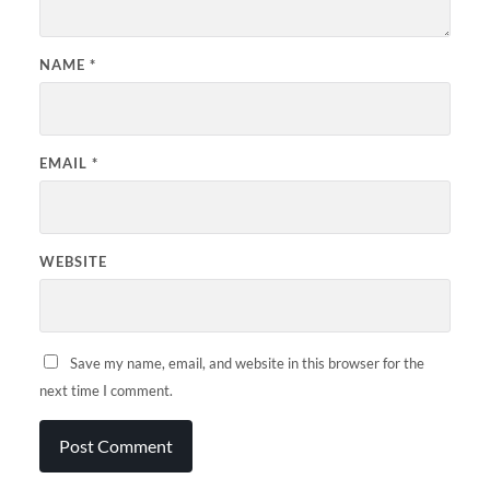
NAME
*
EMAIL
*
WEBSITE
Save my name, email, and website in this browser for the
next time I comment.