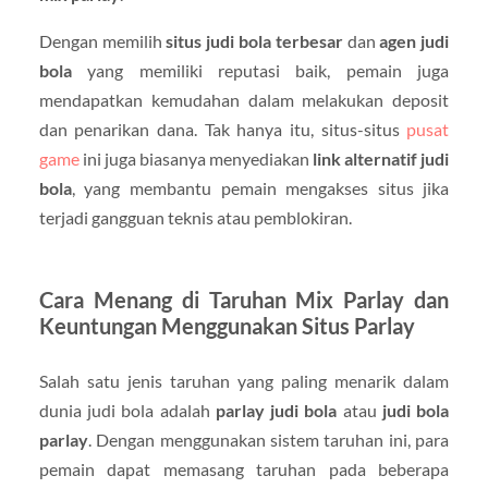
Dengan memilih
situs judi bola terbesar
dan
agen judi
bola
yang memiliki reputasi baik, pemain juga
mendapatkan kemudahan dalam melakukan deposit
dan penarikan dana. Tak hanya itu, situs-situs
pusat
game
ini juga biasanya menyediakan
link alternatif judi
bola
, yang membantu pemain mengakses situs jika
terjadi gangguan teknis atau pemblokiran.
Cara Menang di Taruhan Mix Parlay dan
Keuntungan Menggunakan Situs Parlay
Salah satu jenis taruhan yang paling menarik dalam
dunia judi bola adalah
parlay judi bola
atau
judi bola
parlay
. Dengan menggunakan sistem taruhan ini, para
pemain dapat memasang taruhan pada beberapa