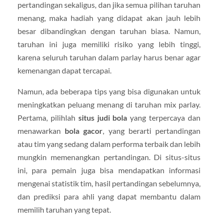
pertandingan sekaligus, dan jika semua pilihan taruhan
menang, maka hadiah yang didapat akan jauh lebih
besar dibandingkan dengan taruhan biasa. Namun,
taruhan ini juga memiliki risiko yang lebih tinggi,
karena seluruh taruhan dalam parlay harus benar agar
kemenangan dapat tercapai.
Namun, ada beberapa tips yang bisa digunakan untuk
meningkatkan peluang menang di taruhan mix parlay.
Pertama, pilihlah
situs judi bola
yang terpercaya dan
menawarkan
bola gacor
, yang berarti pertandingan
atau tim yang sedang dalam performa terbaik dan lebih
mungkin memenangkan pertandingan. Di situs-situs
ini, para pemain juga bisa mendapatkan informasi
mengenai statistik tim, hasil pertandingan sebelumnya,
dan prediksi para ahli yang dapat membantu dalam
memilih taruhan yang tepat.