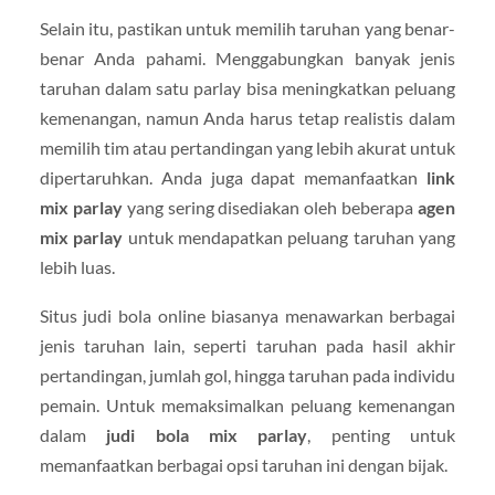
Selain itu, pastikan untuk memilih taruhan yang benar-
benar Anda pahami. Menggabungkan banyak jenis
taruhan dalam satu parlay bisa meningkatkan peluang
kemenangan, namun Anda harus tetap realistis dalam
memilih tim atau pertandingan yang lebih akurat untuk
dipertaruhkan. Anda juga dapat memanfaatkan
link
mix parlay
yang sering disediakan oleh beberapa
agen
mix parlay
untuk mendapatkan peluang taruhan yang
lebih luas.
Situs judi bola online biasanya menawarkan berbagai
jenis taruhan lain, seperti taruhan pada hasil akhir
pertandingan, jumlah gol, hingga taruhan pada individu
pemain. Untuk memaksimalkan peluang kemenangan
dalam
judi bola mix parlay
, penting untuk
memanfaatkan berbagai opsi taruhan ini dengan bijak.