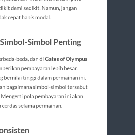
ikit demi sedikit. Namun, jangan
dak cepat habis modal.
Simbol-Simbol Penting
erbeda-beda, dan di
Gates of Olympus
mberikan pembayaran lebih besar.
g bernilai tinggi dalam permainan ini.
an bagaimana simbol-simbol tersebut
Mengerti pola pembayaran ini akan
 cerdas selama permainan.
onsisten