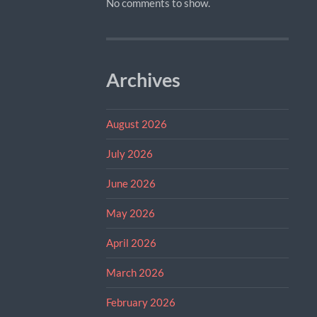
No comments to show.
Archives
August 2026
July 2026
June 2026
May 2026
April 2026
March 2026
February 2026