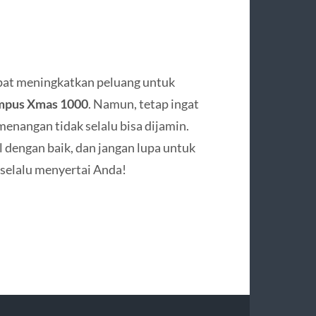
apat meningkatkan peluang untuk
ympus Xmas 1000
. Namun, tetap ingat
enangan tidak selalu bisa dijamin.
l dengan baik, dan jangan lupa untuk
selalu menyertai Anda!