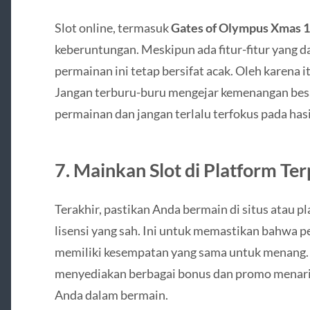
Slot online, termasuk
Gates of Olympus Xmas 
keberuntungan. Meskipun ada fitur-fitur yang 
permainan ini tetap bersifat acak. Oleh karena i
Jangan terburu-buru mengejar kemenangan besa
permainan dan jangan terlalu terfokus pada hasil
7.
Mainkan Slot di Platform Te
Terakhir, pastikan Anda bermain di situs atau p
lisensi yang sah. Ini untuk memastikan bahwa 
memiliki kesempatan yang sama untuk menang. 
menyediakan berbagai bonus dan promo menari
Anda dalam bermain.