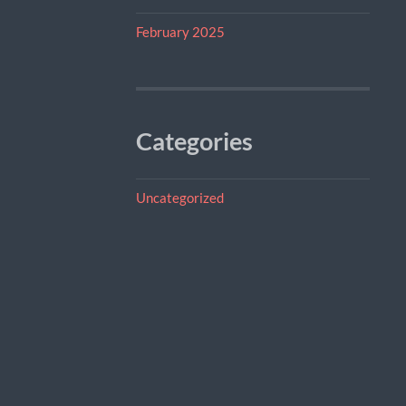
February 2025
Categories
Uncategorized