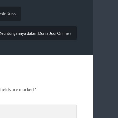
esir Kuno
Keuntungannya dalam Dunia Judi Online »
fields are marked
*