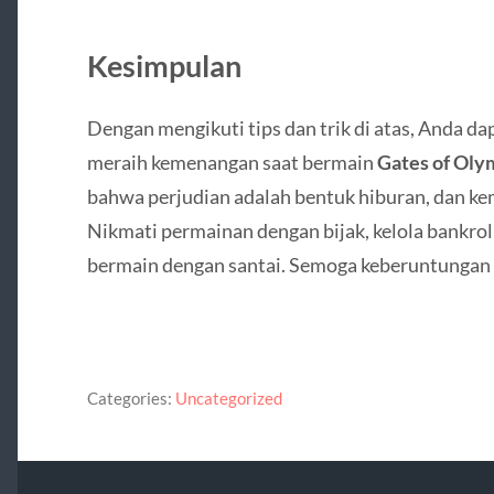
Kesimpulan
Dengan mengikuti tips dan trik di atas, Anda d
meraih kemenangan saat bermain
Gates of Ol
bahwa perjudian adalah bentuk hiburan, dan kem
Nikmati permainan dengan bijak, kelola bankrol
bermain dengan santai. Semoga keberuntungan 
Categories:
Uncategorized