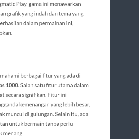
gmatic Play, game ini menawarkan
n grafik yang indah dan tema yang
hasilan dalam permainan ini,
apkan.
ahami berbagai fitur yang ada di
as 1000
. Salah satu fitur utama dalam
 secara signifikan. Fitur ini
ganda kemenangan yang lebih besar,
k muncul di gulungan. Selain itu, ada
an untuk bermain tanpa perlu
uk menang.