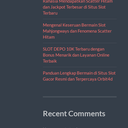
Rahasia Mendapatkan Scatter Hitam
dan Jackpot Terbesar di Situs Slot
Terbaru
Mengenal Keseruan Bermain Slot
Mahjongways dan Fenomena Scatter
Hitam
SLOT DEPO 10K Terbaru dengan
Bonus Menarik dan Layanan Online
Terbaik
Panduan Lengkap Bermain di Situs Slot
Gacor Resmi dan Terpercaya Orbit4d
Recent Comments