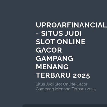
UPROARFINANCIA
- SITUS JUDI
SLOT ONLINE
GACOR
GAMPANG
MENANG
TERBARU 2025
Situs Judi Slot Online Gacor
Gampang Menang Terbaru 2025