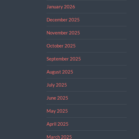
January 2026
December 2025
November 2025
October 2025
September 2025
August 2025
July 2025
June 2025
May 2025
April 2025
March 2025