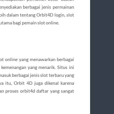
enyediakan berbagai jenis permainan
ebih dalam tentang Orbit4D login, slot
utama bagi pemain slot online.
ot online yang menawarkan berbagai
 kemenangan yang menarik. Situs ini
masuk berbagai jenis slot terbaru yang
a itu, Orbit 4D juga dikenal karena
 proses orbit4d daftar yang sangat