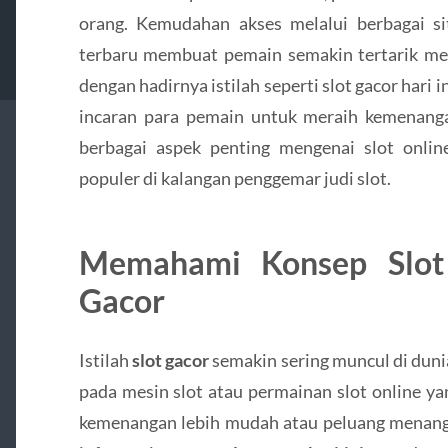
orang. Kemudahan akses melalui berbagai sit
terbaru membuat pemain semakin tertarik me
dengan hadirnya istilah seperti slot gacor hari 
incaran para pemain untuk meraih kemenanga
berbagai aspek penting mengenai slot onli
populer di kalangan penggemar judi slot.
Memahami Konsep Slot
Gacor
Istilah
slot gacor
semakin sering muncul di dunia
pada mesin slot atau permainan slot online y
kemenangan lebih mudah atau peluang menang 