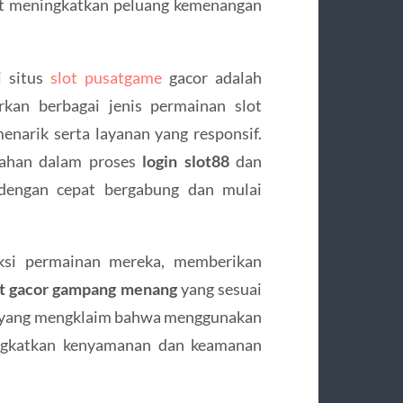
t meningkatkan peluang kemenangan
i situs
slot pusatgame
gacor adalah
rkan berbagai jenis permainan slot
enarik serta layanan yang responsif.
ahan dalam proses
login slot88
dan
 dengan cepat bergabung dan mulai
leksi permainan mereka, memberikan
ot gacor gampang menang
yang sesuai
ak yang mengklaim bahwa menggunakan
ingkatkan kenyamanan dan keamanan