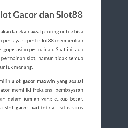
Slot Gacor dan Slot88
akan langkah awal penting untuk bisa
terpercaya seperti slot88 memberikan
ngoperasian permainan. Saat ini, ada
 permainan slot, namun tidak semua
 untuk menang.
milih
slot gacor maxwin
yang sesuai
gacor memiliki frekuensi pembayaran
an dalam jumlah yang cukup besar.
ai
slot gacor hari ini
dari situs-situs