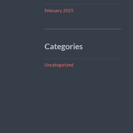
February 2025
Categories
Uncategorized