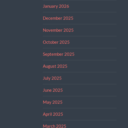
January 2026
December 2025
November 2025
October 2025
September 2025
August 2025
July 2025
June 2025
May 2025
April 2025
March 2025