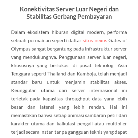
Konektivitas Server Luar Negeri dan
Stabilitas Gerbang Pembayaran
Dalam ekosistem hiburan digital modern, performa
sebuah permainan seperti daftar
situs nexus
Gates of
Olympus sangat bergantung pada infrastruktur server
yang mendukungnya. Penggunaan server luar negeri,
khususnya yang berlokasi di pusat teknologi Asia
Tenggara seperti Thailand dan Kamboja, telah menjadi
standar baru untuk menjamin stabilitas akses.
Keunggulan utama dari server internasional ini
terletak pada kapasitas throughput data yang lebih
besar dan latensi yang lebih rendah. Hal ini
memastikan bahwa setiap animasi sambaran petir dari
karakter utama dan kalkulasi pengali atau multiplier
terjadi secara instan tanpa gangguan teknis yang dapat