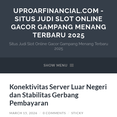
UPROARFINANCIAL.COM -
SITUS JUDI SLOT ONLINE
GACOR GAMPANG MENANG
TERBARU 2025
Situs Judi Slot Online Gacor Gampang Menang Terbaru
2025
SHOW MENU
Konektivitas Server Luar Negeri
dan Stabilitas Gerbang
Pembayaran
MARCH 15, 2026
/
0 COMMENTS
/
STICKY