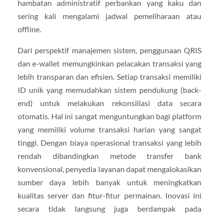
hambatan administratif perbankan yang kaku dan
sering kali mengalami jadwal pemeliharaan atau
offline.
Dari perspektif manajemen sistem, penggunaan QRIS
dan e-wallet memungkinkan pelacakan transaksi yang
lebih transparan dan efisien. Setiap transaksi memiliki
ID unik yang memudahkan sistem pendukung (back-
end) untuk melakukan rekonsiliasi data secara
otomatis. Hal ini sangat menguntungkan bagi platform
yang memiliki volume transaksi harian yang sangat
tinggi. Dengan biaya operasional transaksi yang lebih
rendah dibandingkan metode transfer bank
konvensional, penyedia layanan dapat mengalokasikan
sumber daya lebih banyak untuk meningkatkan
kualitas server dan fitur-fitur permainan. Inovasi ini
secara tidak langsung juga berdampak pada