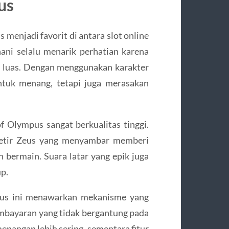
us
menjadi favorit di antara slot online
ani selalu menarik perhatian karena
l luas. Dengan menggunakan karakter
ntuk menang, tetapi juga merasakan
f Olympus sangat berkualitas tinggi.
 petir Zeus yang menyambar memberi
bermain. Suara latar yang epik juga
p.
mpus ini menawarkan mekanisme yang
bayaran yang tidak bergantung pada
angan lebih sering, sementara fitur