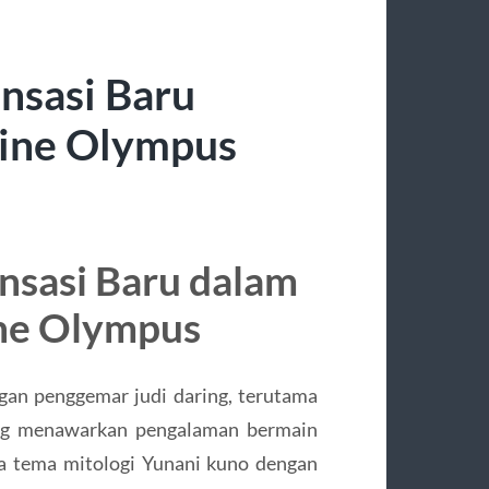
nsasi Baru
line Olympus
nsasi Baru dalam
ine Olympus
gan penggemar judi daring, terutama
g menawarkan pengalaman bermain
a tema mitologi Yunani kuno dengan