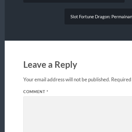
Slot Fortune Dragon: Permainan
Leave a Reply
Your email address will not be published.
Required 
COMMENT
*