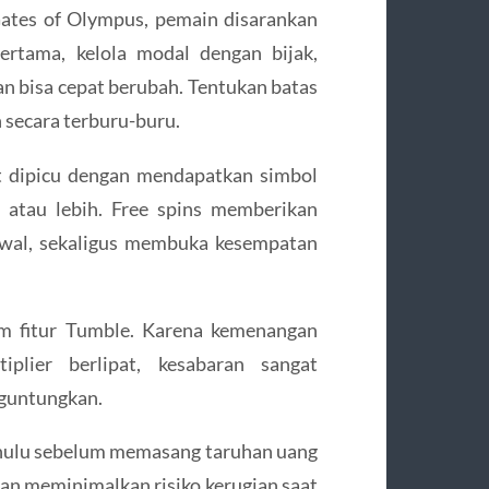
tes of Olympus, pemain disarankan
ertama, kelola modal dengan bijak,
an bisa cepat berubah. Tentukan batas
 secara terburu-buru.
at dipicu dengan mendapatkan simbol
 atau lebih. Free spins memberikan
wal, sekaligus membuka kesempatan
am fitur Tumble. Karena kemenangan
plier berlipat, kesabaran sangat
guntungkan.
ahulu sebelum memasang taruhan uang
an meminimalkan risiko kerugian saat