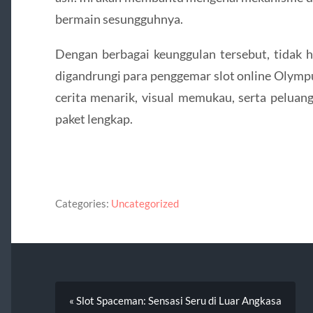
bermain sesungguhnya.
Dengan berbagai keunggulan tersebut, tidak 
digandrungi para penggemar slot online Olymp
cerita menarik, visual memukau, serta pelua
paket lengkap.
Categories:
Uncategorized
« Slot Spaceman: Sensasi Seru di Luar Angkasa