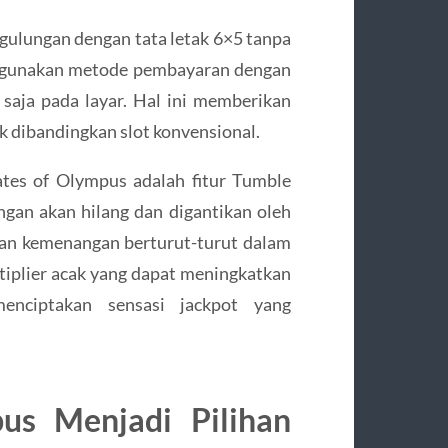
gulungan dengan tata letak 6×5 tanpa
nggunakan metode pembayaran dengan
aja pada layar. Hal ini memberikan
k dibandingkan slot konvensional.
ates of Olympus adalah fitur Tumble
gan akan hilang dan digantikan oleh
kan kemenangan berturut-turut dalam
ltiplier acak yang dapat meningkatkan
enciptakan sensasi jackpot yang
us Menjadi Pilihan