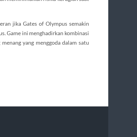
heran jika Gates of Olympus semakin
us. Game ini menghadirkan kombinasi
ng menang yang menggoda dalam satu