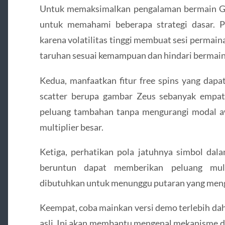
Untuk memaksimalkan pengalaman bermain Ga
untuk memahami beberapa strategi dasar. P
karena volatilitas tinggi membuat sesi permain
taruhan sesuai kemampuan dan hindari bermain
Kedua, manfaatkan fitur free spins yang dap
scatter berupa gambar Zeus sebanyak empat
peluang tambahan tanpa mengurangi modal a
multiplier besar.
Ketiga, perhatikan pola jatuhnya simbol dal
beruntun dapat memberikan peluang multi
dibutuhkan untuk menunggu putaran yang men
Keempat, coba mainkan versi demo terlebih d
asli. Ini akan membantu mengenal mekanisme d