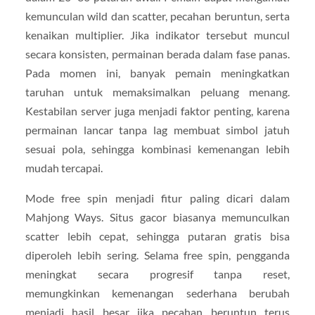
kemunculan wild dan scatter, pecahan beruntun, serta
kenaikan multiplier. Jika indikator tersebut muncul
secara konsisten, permainan berada dalam fase panas.
Pada momen ini, banyak pemain meningkatkan
taruhan untuk memaksimalkan peluang menang.
Kestabilan server juga menjadi faktor penting, karena
permainan lancar tanpa lag membuat simbol jatuh
sesuai pola, sehingga kombinasi kemenangan lebih
mudah tercapai.
Mode free spin menjadi fitur paling dicari dalam
Mahjong Ways. Situs gacor biasanya memunculkan
scatter lebih cepat, sehingga putaran gratis bisa
diperoleh lebih sering. Selama free spin, pengganda
meningkat secara progresif tanpa reset,
memungkinkan kemenangan sederhana berubah
menjadi hasil besar jika pecahan beruntun terus