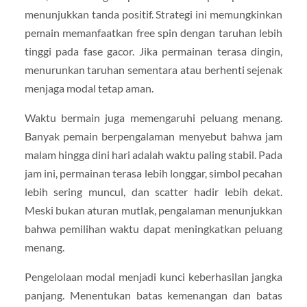
menunjukkan tanda positif. Strategi ini memungkinkan
pemain memanfaatkan free spin dengan taruhan lebih
tinggi pada fase gacor. Jika permainan terasa dingin,
menurunkan taruhan sementara atau berhenti sejenak
menjaga modal tetap aman.
Waktu bermain juga memengaruhi peluang menang.
Banyak pemain berpengalaman menyebut bahwa jam
malam hingga dini hari adalah waktu paling stabil. Pada
jam ini, permainan terasa lebih longgar, simbol pecahan
lebih sering muncul, dan scatter hadir lebih dekat.
Meski bukan aturan mutlak, pengalaman menunjukkan
bahwa pemilihan waktu dapat meningkatkan peluang
menang.
Pengelolaan modal menjadi kunci keberhasilan jangka
panjang. Menentukan batas kemenangan dan batas