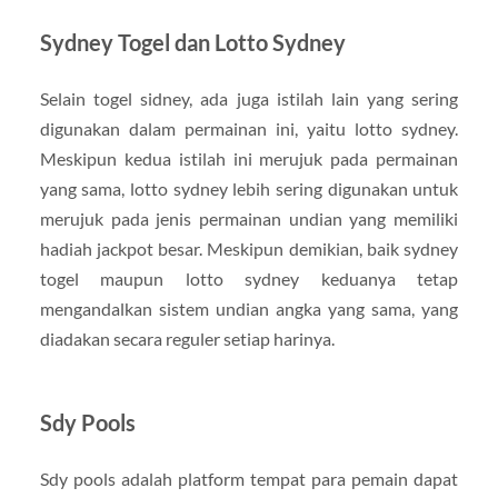
Sydney Togel dan Lotto Sydney
Selain togel sidney, ada juga istilah lain yang sering
digunakan dalam permainan ini, yaitu lotto sydney.
Meskipun kedua istilah ini merujuk pada permainan
yang sama, lotto sydney lebih sering digunakan untuk
merujuk pada jenis permainan undian yang memiliki
hadiah jackpot besar. Meskipun demikian, baik sydney
togel maupun lotto sydney keduanya tetap
mengandalkan sistem undian angka yang sama, yang
diadakan secara reguler setiap harinya.
Sdy Pools
Sdy pools adalah platform tempat para pemain dapat