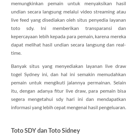
memungkinkan pemain untuk menyaksikan hasil
undian secara langsung melalui video streaming atau
live feed yang disediakan oleh situs penyedia layanan
toto sdy. Ini memberikan transparansi dan
kepercayaan lebih kepada para pemain, karena mereka
dapat melihat hasil undian secara langsung dan real-
time.
Banyak situs yang menyediakan layanan live draw
togel Sydney ini, dan hal ini semakin memudahkan
pemain untuk mengikuti jalannya permainan. Selain
itu, dengan adanya fitur live draw, para pemain bisa
segera mengetahui sdy hari ini dan mendapatkan
informasi yang lebih cepat mengenai hasil pengeluaran.
Toto SDY dan Toto Sidney