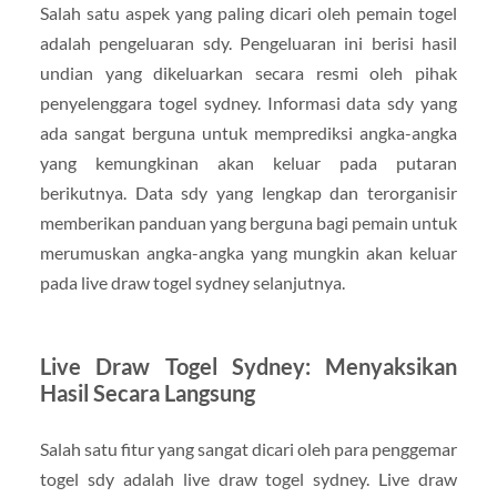
Salah satu aspek yang paling dicari oleh pemain togel
adalah pengeluaran sdy. Pengeluaran ini berisi hasil
undian yang dikeluarkan secara resmi oleh pihak
penyelenggara togel sydney. Informasi data sdy yang
ada sangat berguna untuk memprediksi angka-angka
yang kemungkinan akan keluar pada putaran
berikutnya. Data sdy yang lengkap dan terorganisir
memberikan panduan yang berguna bagi pemain untuk
merumuskan angka-angka yang mungkin akan keluar
pada live draw togel sydney selanjutnya.
Live Draw Togel Sydney: Menyaksikan
Hasil Secara Langsung
Salah satu fitur yang sangat dicari oleh para penggemar
togel sdy adalah live draw togel sydney. Live draw