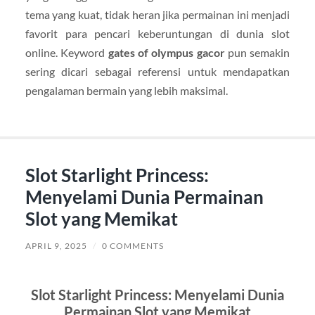
tema yang kuat, tidak heran jika permainan ini menjadi
favorit para pencari keberuntungan di dunia slot
online. Keyword
gates of olympus gacor
pun semakin
sering dicari sebagai referensi untuk mendapatkan
pengalaman bermain yang lebih maksimal.
Slot Starlight Princess:
Menyelami Dunia Permainan
Slot yang Memikat
APRIL 9, 2025
/
0 COMMENTS
Slot Starlight Princess: Menyelami Dunia
Permainan Slot yang Memikat