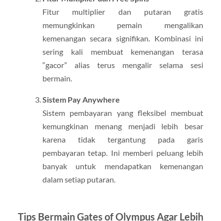
Fitur multiplier dan putaran gratis
memungkinkan pemain mengalikan
kemenangan secara signifikan. Kombinasi ini
sering kali membuat kemenangan terasa
“gacor” alias terus mengalir selama sesi
bermain.
Sistem Pay Anywhere
Sistem pembayaran yang fleksibel membuat
kemungkinan menang menjadi lebih besar
karena tidak tergantung pada garis
pembayaran tetap. Ini memberi peluang lebih
banyak untuk mendapatkan kemenangan
dalam setiap putaran.
Tips Bermain Gates of Olympus Agar Lebih