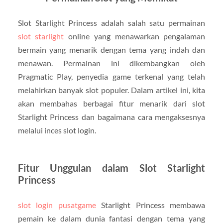
Slot Starlight Princess adalah salah satu permainan
slot starlight
online yang menawarkan pengalaman
bermain yang menarik dengan tema yang indah dan
menawan. Permainan ini dikembangkan oleh
Pragmatic Play, penyedia game terkenal yang telah
melahirkan banyak slot populer. Dalam artikel ini, kita
akan membahas berbagai fitur menarik dari slot
Starlight Princess dan bagaimana cara mengaksesnya
melalui inces slot login.
Fitur Unggulan dalam Slot Starlight
Princess
slot login pusatgame
Starlight Princess membawa
pemain ke dalam dunia fantasi dengan tema yang