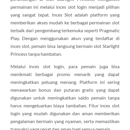
permainan ini melalui inces slot login menjadi pilihan
yang sangat tepat. Inces Slot adalah platform yang
memberikan akses mudah ke berbagai permainan slot
terbaik dari pengembang terkemuka seperti Pragmatic
Play. Dengan menggunakan akun yang terdaftar di
inces slot, pemain bisa langsung bermain slot Starlight
Princess tanpa hambatan.
Melalui inces slot login, para pemain juga bisa
menikmati berbagai promo menarik yang dapat
meningkatkan peluang menang. Platform ini sering
menawarkan bonus dan putaran gratis yang dapat
digunakan untuk meningkatkan saldo pemain tanpa
harus mengeluarkan biaya tambahan. Fitur inces slot
login yang mudah digunakan dan aman memberikan
pengalaman bermain yang nyaman, serta memastikan
transaksi yang cepat dan aman bagi semua pemain.