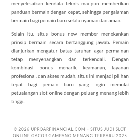
menyelesaikan kendala teknis maupun memberikan
panduan bermain dengan cepat, sehingga pengalaman
bermain bagi pemain baru selalu nyaman dan aman.
Selain itu, situs bonus new member menekankan
prinsip bermain secara bertanggung jawab. Pemain
dianjurkan mengatur batas taruhan agar permainan
tetap menyenangkan dan terkendali. Dengan
kombinasi bonus menarik, keamanan, layanan
profesional, dan akses mudah, situs ini menjadi pilihan
tepat bagi pemain baru yang ingin memulai
petualangan slot online dengan peluang menang lebih
tinggi.
© 2026
UPROARFINANCIAL.COM – SITUS JUDI SLOT
ONLINE GACOR GAMPANG MENANG TERBARU 2025