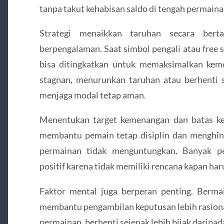
tanpa takut kehabisan saldo di tengah permaina
Strategi menaikkan taruhan secara bert
berpengalaman. Saat simbol pengali atau free 
bisa ditingkatkan untuk memaksimalkan keme
stagnan, menurunkan taruhan atau berhenti s
menjaga modal tetap aman.
Menentukan target kemenangan dan batas kek
membantu pemain tetap disiplin dan menghind
permainan tidak menguntungkan. Banyak p
positif karena tidak memiliki rencana kapan har
Faktor mental juga berperan penting. Berma
membantu pengambilan keputusan lebih rasiona
permainan, berhenti sejenak lebih bijak daripa