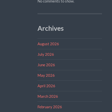
No comments to show.
Archives
August 2026
July 2026
June 2026
May 2026
April 2026
March 2026
February 2026