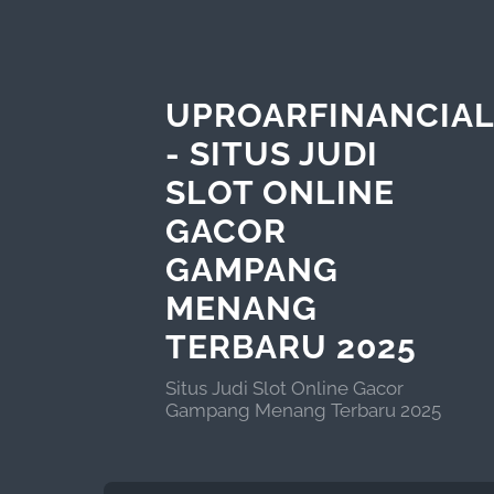
UPROARFINANCIA
- SITUS JUDI
SLOT ONLINE
GACOR
GAMPANG
MENANG
TERBARU 2025
Situs Judi Slot Online Gacor
Gampang Menang Terbaru 2025