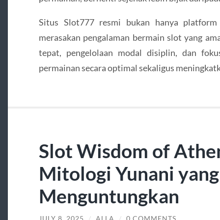
Situs Slot777 resmi bukan hanya platform 
merasakan pengalaman bermain slot yang aman
tepat, pengelolaan modal disiplin, dan fo
permainan secara optimal sekaligus meningkat
Slot Wisdom of Athe
Mitologi Yunani yang
Menguntungkan
JULY 8, 2025
/
ALLA
/
0 COMMENTS