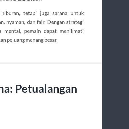
hiburan, tetapi juga sarana untuk
, nyaman, dan fair. Dengan strategi
kus mental, pemain dapat menikmati
kan peluang menang besar.
na: Petualangan