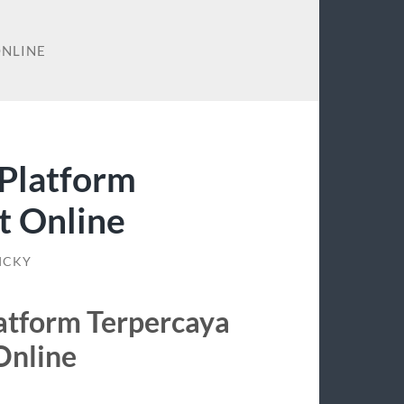
ONLINE
 Platform
t Online
ICKY
latform Terpercaya
Online