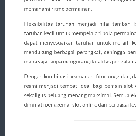
memahami ritme permainan.
Fleksibilitas taruhan menjadi nilai tambah
taruhan kecil untuk mempelajari pola permai
dapat menyesuaikan taruhan untuk meraih kem
mendukung berbagai perangkat, sehingga pem
mana saja tanpa mengurangi kualitas pengalam
Dengan kombinasi keamanan, fitur unggulan, dan
resmi menjadi tempat ideal bagi pemain slot 
sekaligus peluang menang maksimal. Semua el
diminati penggemar slot online dari berbagai l