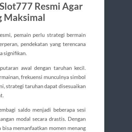
s Slot777 Resmi Agar
g Maksimal
resmi, pemain perlu strategi bermain
erperan, pendekatan yang terencana
 signifikan.
utaran awal dengan taruhan kecil.
rmainan, frekuensi munculnya simbol
, strategi taruhan dapat disesuaikan
t.
mbagi saldo menjadi beberapa sesi
angan modal secara drastis. Dengan
dan bisa memanfaatkan momen menang