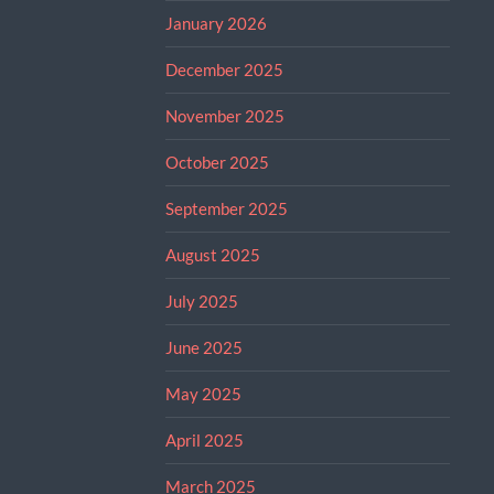
January 2026
December 2025
November 2025
October 2025
September 2025
August 2025
July 2025
June 2025
May 2025
April 2025
March 2025