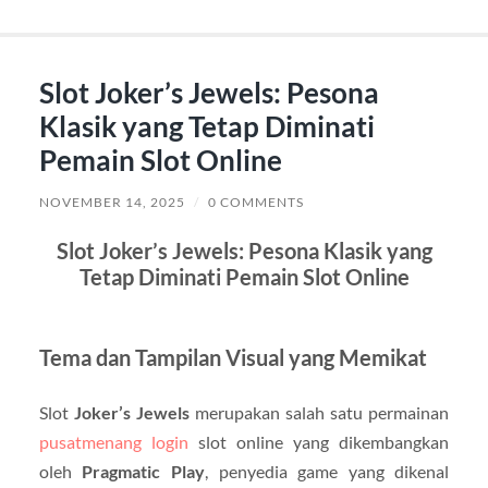
Slot Joker’s Jewels: Pesona
Klasik yang Tetap Diminati
Pemain Slot Online
NOVEMBER 14, 2025
/
0 COMMENTS
Slot Joker’s Jewels: Pesona Klasik yang
Tetap Diminati Pemain Slot Online
Tema dan Tampilan Visual yang Memikat
Slot
Joker’s Jewels
merupakan salah satu permainan
pusatmenang login
slot online yang dikembangkan
oleh
Pragmatic Play
, penyedia game yang dikenal