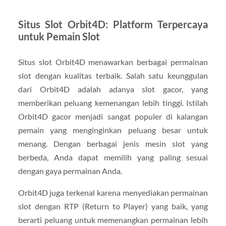
Situs Slot Orbit4D: Platform Terpercaya
untuk Pemain Slot
Situs slot Orbit4D menawarkan berbagai permainan
slot dengan kualitas terbaik. Salah satu keunggulan
dari Orbit4D adalah adanya slot gacor, yang
memberikan peluang kemenangan lebih tinggi. Istilah
Orbit4D gacor menjadi sangat populer di kalangan
pemain yang menginginkan peluang besar untuk
menang. Dengan berbagai jenis mesin slot yang
berbeda, Anda dapat memilih yang paling sesuai
dengan gaya permainan Anda.
Orbit4D juga terkenal karena menyediakan permainan
slot dengan RTP (Return to Player) yang baik, yang
berarti peluang untuk memenangkan permainan lebih