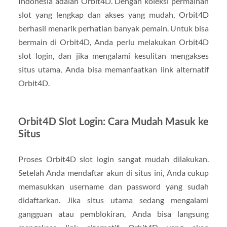
Indonesia adalah Orbit4D. Dengan koleksi permainan
slot yang lengkap dan akses yang mudah, Orbit4D
berhasil menarik perhatian banyak pemain. Untuk bisa
bermain di Orbit4D, Anda perlu melakukan Orbit4D
slot login, dan jika mengalami kesulitan mengakses
situs utama, Anda bisa memanfaatkan link alternatif
Orbit4D.
Orbit4D Slot Login: Cara Mudah Masuk ke
Situs
Proses Orbit4D slot login sangat mudah dilakukan.
Setelah Anda mendaftar akun di situs ini, Anda cukup
memasukkan username dan password yang sudah
didaftarkan. Jika situs utama sedang mengalami
gangguan atau pemblokiran, Anda bisa langsung