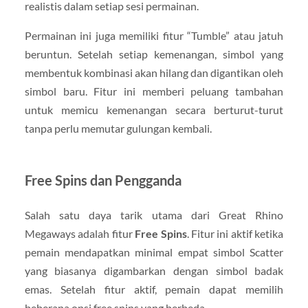
realistis dalam setiap sesi permainan.
Permainan ini juga memiliki fitur “Tumble” atau jatuh
beruntun. Setelah setiap kemenangan, simbol yang
membentuk kombinasi akan hilang dan digantikan oleh
simbol baru. Fitur ini memberi peluang tambahan
untuk memicu kemenangan secara berturut-turut
tanpa perlu memutar gulungan kembali.
Free Spins dan Pengganda
Salah satu daya tarik utama dari Great Rhino
Megaways adalah fitur
Free Spins
. Fitur ini aktif ketika
pemain mendapatkan minimal empat simbol Scatter
yang biasanya digambarkan dengan simbol badak
emas. Setelah fitur aktif, pemain dapat memilih
beberapa opsi free spins yang berbeda.