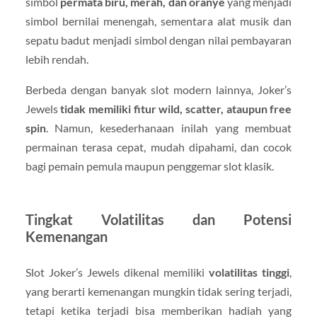
simbol
permata biru, merah, dan oranye
yang menjadi
simbol bernilai menengah, sementara alat musik dan
sepatu badut menjadi simbol dengan nilai pembayaran
lebih rendah.
Berbeda dengan banyak slot modern lainnya, Joker’s
Jewels
tidak memiliki fitur wild, scatter, ataupun free
spin
. Namun, kesederhanaan inilah yang membuat
permainan terasa cepat, mudah dipahami, dan cocok
bagi pemain pemula maupun penggemar slot klasik.
Tingkat Volatilitas dan Potensi
Kemenangan
Slot Joker’s Jewels dikenal memiliki
volatilitas tinggi
,
yang berarti kemenangan mungkin tidak sering terjadi,
tetapi ketika terjadi bisa memberikan hadiah yang