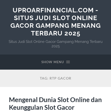
UPROARFINANCIAL.COM -
SITUS JUDI SLOT ONLINE
GACOR GAMPANG MENANG
TERBARU 2025
Situs Judi Slot Online Gacor Gampang Menang Terbaru
2025
SHOW MENU
TAG:
RTP GACOR
Mengenal Dunia Slot Online dan
Keunggulan Slot Gacor