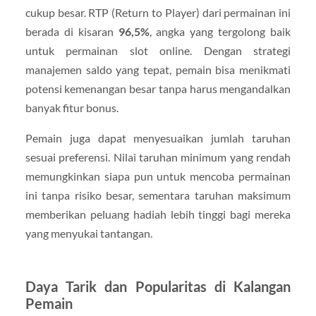
cukup besar. RTP (Return to Player) dari permainan ini
berada di kisaran
96,5%
, angka yang tergolong baik
untuk permainan slot online. Dengan strategi
manajemen saldo yang tepat, pemain bisa menikmati
potensi kemenangan besar tanpa harus mengandalkan
banyak fitur bonus.
Pemain juga dapat menyesuaikan jumlah taruhan
sesuai preferensi. Nilai taruhan minimum yang rendah
memungkinkan siapa pun untuk mencoba permainan
ini tanpa risiko besar, sementara taruhan maksimum
memberikan peluang hadiah lebih tinggi bagi mereka
yang menyukai tantangan.
Daya Tarik dan Popularitas di Kalangan
Pemain