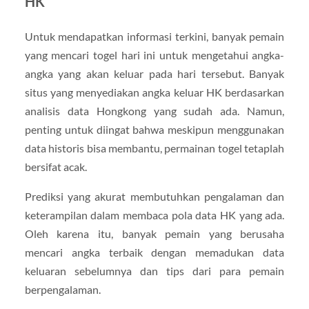
HK
Untuk mendapatkan informasi terkini, banyak pemain
yang mencari togel hari ini untuk mengetahui angka-
angka yang akan keluar pada hari tersebut. Banyak
situs yang menyediakan angka keluar HK berdasarkan
analisis data Hongkong yang sudah ada. Namun,
penting untuk diingat bahwa meskipun menggunakan
data historis bisa membantu, permainan togel tetaplah
bersifat acak.
Prediksi yang akurat membutuhkan pengalaman dan
keterampilan dalam membaca pola data HK yang ada.
Oleh karena itu, banyak pemain yang berusaha
mencari angka terbaik dengan memadukan data
keluaran sebelumnya dan tips dari para pemain
berpengalaman.