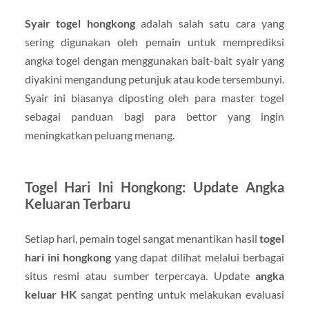
Syair togel hongkong
adalah salah satu cara yang
sering digunakan oleh pemain untuk memprediksi
angka togel dengan menggunakan bait-bait syair yang
diyakini mengandung petunjuk atau kode tersembunyi.
Syair ini biasanya diposting oleh para master togel
sebagai panduan bagi para bettor yang ingin
meningkatkan peluang menang.
Togel Hari Ini Hongkong: Update Angka
Keluaran Terbaru
Setiap hari, pemain togel sangat menantikan hasil
togel
hari ini hongkong
yang dapat dilihat melalui berbagai
situs resmi atau sumber terpercaya. Update
angka
keluar HK
sangat penting untuk melakukan evaluasi