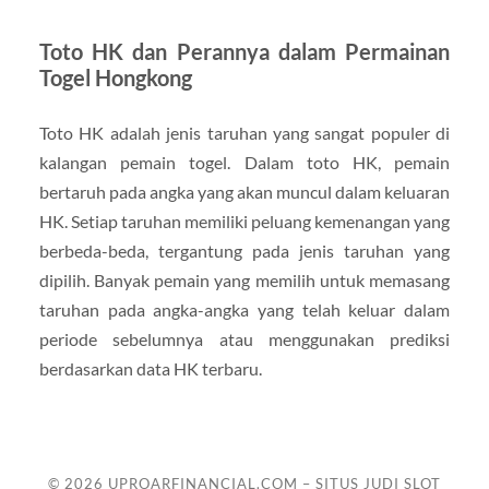
Toto HK dan Perannya dalam Permainan
Togel Hongkong
Toto HK adalah jenis taruhan yang sangat populer di
kalangan pemain togel. Dalam toto HK, pemain
bertaruh pada angka yang akan muncul dalam keluaran
HK. Setiap taruhan memiliki peluang kemenangan yang
berbeda-beda, tergantung pada jenis taruhan yang
dipilih. Banyak pemain yang memilih untuk memasang
taruhan pada angka-angka yang telah keluar dalam
periode sebelumnya atau menggunakan prediksi
berdasarkan data HK terbaru.
© 2026
UPROARFINANCIAL.COM – SITUS JUDI SLOT