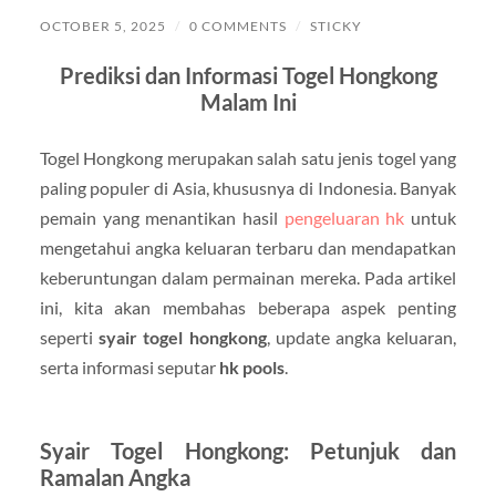
OCTOBER 5, 2025
/
0 COMMENTS
/
STICKY
Prediksi dan Informasi Togel Hongkong
Malam Ini
Togel Hongkong merupakan salah satu jenis togel yang
paling populer di Asia, khususnya di Indonesia. Banyak
pemain yang menantikan hasil
pengeluaran hk
untuk
mengetahui angka keluaran terbaru dan mendapatkan
keberuntungan dalam permainan mereka. Pada artikel
ini, kita akan membahas beberapa aspek penting
seperti
syair togel hongkong
, update angka keluaran,
serta informasi seputar
hk pools
.
Syair Togel Hongkong: Petunjuk dan
Ramalan Angka