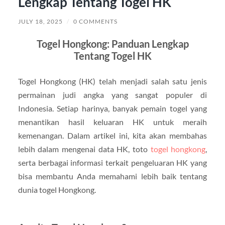
Lengkap Tentang Togel HK
JULY 18, 2025
/
0 COMMENTS
Togel Hongkong: Panduan Lengkap
Tentang Togel HK
Togel Hongkong (HK) telah menjadi salah satu jenis
permainan judi angka yang sangat populer di
Indonesia. Setiap harinya, banyak pemain togel yang
menantikan hasil keluaran HK untuk meraih
kemenangan. Dalam artikel ini, kita akan membahas
lebih dalam mengenai data HK, toto
togel hongkong
,
serta berbagai informasi terkait pengeluaran HK yang
bisa membantu Anda memahami lebih baik tentang
dunia togel Hongkong.