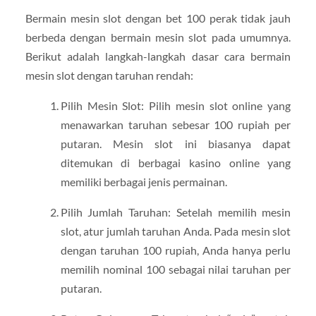
Bermain mesin slot dengan bet 100 perak tidak jauh
berbeda dengan bermain mesin slot pada umumnya.
Berikut adalah langkah-langkah dasar cara bermain
mesin slot dengan taruhan rendah:
Pilih Mesin Slot: Pilih mesin slot online yang
menawarkan taruhan sebesar 100 rupiah per
putaran. Mesin slot ini biasanya dapat
ditemukan di berbagai kasino online yang
memiliki berbagai jenis permainan.
Pilih Jumlah Taruhan: Setelah memilih mesin
slot, atur jumlah taruhan Anda. Pada mesin slot
dengan taruhan 100 rupiah, Anda hanya perlu
memilih nominal 100 sebagai nilai taruhan per
putaran.