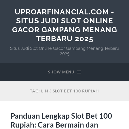
UPROARFINANCIAL.COM -
SITUS JUDI SLOT ONLINE
GACOR GAMPANG MENANG
TERBARU 2025
Situs Judi Slot Online Gacor Gampang Menang Terbaru
2025
SHOW MENU
TAG:
LINK SLOT BET 100 RUPIAH
Panduan Lengkap Slot Bet 100
Rupiah: Cara Bermain dan