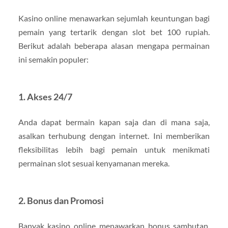
Kasino online menawarkan sejumlah keuntungan bagi
pemain yang tertarik dengan slot bet 100 rupiah.
Berikut adalah beberapa alasan mengapa permainan
ini semakin populer:
1. Akses 24/7
Anda dapat bermain kapan saja dan di mana saja,
asalkan terhubung dengan internet. Ini memberikan
fleksibilitas lebih bagi pemain untuk menikmati
permainan slot sesuai kenyamanan mereka.
2. Bonus dan Promosi
Banyak kasino online menawarkan bonus sambutan,