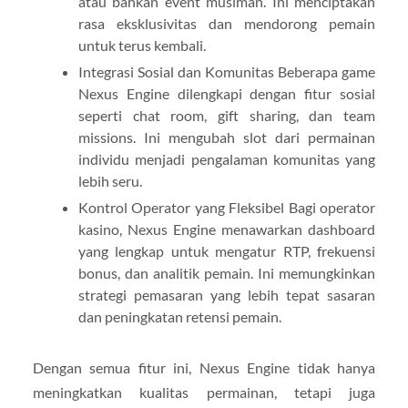
atau bahkan event musiman. Ini menciptakan
rasa eksklusivitas dan mendorong pemain
untuk terus kembali.
Integrasi Sosial dan Komunitas Beberapa game
Nexus Engine dilengkapi dengan fitur sosial
seperti chat room, gift sharing, dan team
missions. Ini mengubah slot dari permainan
individu menjadi pengalaman komunitas yang
lebih seru.
Kontrol Operator yang Fleksibel Bagi operator
kasino, Nexus Engine menawarkan dashboard
yang lengkap untuk mengatur RTP, frekuensi
bonus, dan analitik pemain. Ini memungkinkan
strategi pemasaran yang lebih tepat sasaran
dan peningkatan retensi pemain.
Dengan semua fitur ini, Nexus Engine tidak hanya
meningkatkan kualitas permainan, tetapi juga