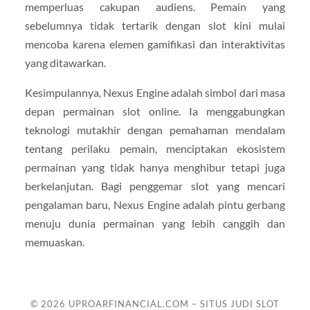
memperluas cakupan audiens. Pemain yang
sebelumnya tidak tertarik dengan slot kini mulai
mencoba karena elemen gamifikasi dan interaktivitas
yang ditawarkan.
Kesimpulannya, Nexus Engine adalah simbol dari masa
depan permainan slot online. Ia menggabungkan
teknologi mutakhir dengan pemahaman mendalam
tentang perilaku pemain, menciptakan ekosistem
permainan yang tidak hanya menghibur tetapi juga
berkelanjutan. Bagi penggemar slot yang mencari
pengalaman baru, Nexus Engine adalah pintu gerbang
menuju dunia permainan yang lebih canggih dan
memuaskan.
© 2026
UPROARFINANCIAL.COM – SITUS JUDI SLOT