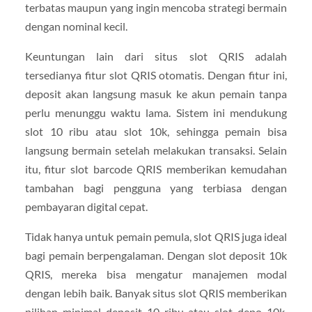
terbatas maupun yang ingin mencoba strategi bermain
dengan nominal kecil.
Keuntungan lain dari situs slot QRIS adalah
tersedianya fitur slot QRIS otomatis. Dengan fitur ini,
deposit akan langsung masuk ke akun pemain tanpa
perlu menunggu waktu lama. Sistem ini mendukung
slot 10 ribu atau slot 10k, sehingga pemain bisa
langsung bermain setelah melakukan transaksi. Selain
itu, fitur slot barcode QRIS memberikan kemudahan
tambahan bagi pengguna yang terbiasa dengan
pembayaran digital cepat.
Tidak hanya untuk pemain pemula, slot QRIS juga ideal
bagi pemain berpengalaman. Dengan slot deposit 10k
QRIS, mereka bisa mengatur manajemen modal
dengan lebih baik. Banyak situs slot QRIS memberikan
pilihan minimal deposit 10 ribu atau slot depo 10k,