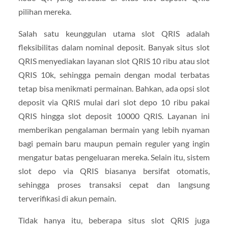
pilihan mereka.
Salah satu keunggulan utama slot QRIS adalah
fleksibilitas dalam nominal deposit. Banyak situs slot
QRIS menyediakan layanan slot QRIS 10 ribu atau slot
QRIS 10k, sehingga pemain dengan modal terbatas
tetap bisa menikmati permainan. Bahkan, ada opsi slot
deposit via QRIS mulai dari slot depo 10 ribu pakai
QRIS hingga slot deposit 10000 QRIS. Layanan ini
memberikan pengalaman bermain yang lebih nyaman
bagi pemain baru maupun pemain reguler yang ingin
mengatur batas pengeluaran mereka. Selain itu, sistem
slot depo via QRIS biasanya bersifat otomatis,
sehingga proses transaksi cepat dan langsung
terverifikasi di akun pemain.
Tidak hanya itu, beberapa situs slot QRIS juga